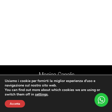
Usiamo i cookie per fornirti la miglior esperienza d'uso e
Mail:
monica.canalis@gmail.com
navigazione sul nostro sito web.
© 2022 Monica Canalis. Tutti i diritti riservati. Realizzato da Liquid
You can find out more about which cookies we are using or
Privacy e Cookies Policy
switch them off in
settings
.
Accetta