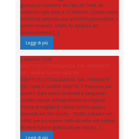
giornata in memoria dei fatti del 1848, da
celebrarsi ogni anno il 17 febbraio. Questa nuova
ricorrenza valorizza una specificità piemontese: il
nostro territorio, infatti, fu apripista del
riconoscimento […]
Leggi di più
5 Gennaio 2026
DIRITTI DI CITTADINANZA. DAL PIEMONTE
DEL 1848 AI GIORNI NOSTRI.
DIRITTI DI CITTADINANZA. DAL PIEMONTE
DEL 1848 AI GIORNI NOSTRI. Il Piemonte per
secoli è stato teatro di terribili e sanguinari
conflitti causati dall’appartenenza religiosa.
Decine di migliaia di valdesi furono uccisi e
deportati nel XVII secolo - 10.000 soltanto nel
1.686, per poi essere confinati nelle valli valdesi.
Gli ebrei furono ghettizzati per secoli […]
Leggi di più