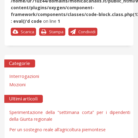
/home/ur71uz44/domains/monicacanalis.it/public_html/
content/plugins/oxygen/component-
framework/components/classes/code-block.class.php(1
: eval()'d code
on line
1
Scarica
Stampa
Condividi
Categorie
Interrogazioni
Mozioni
Ultimi articoli
Sperimentazione della “settimana corta” per i dipendenti
della Giunta regionale
Per un sostegno reale all’agricoltura piemontese