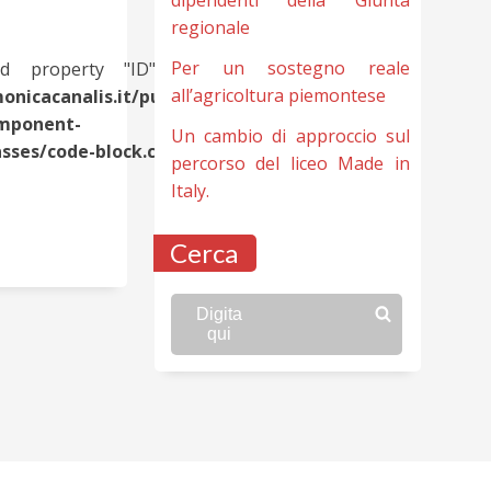
regionale
Per un sostegno reale
d property "ID" on null in
all’agricoltura piemontese
nicacanalis.it/public_html/wp-
omponent-
Un cambio di approccio sul
es/code-block.class.php(133) :
percorso del liceo Made in
Italy.
Cerca
Digita
qui