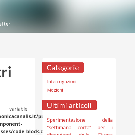
tter
ri
Categorie
Interrogazioni
Mozioni
Ultimi articoli
 variable $post in
nicacanalis.it/public_html/wp-
Sperimentazione della
omponent-
“settimana corta” per i
es/code-block.class.php(133) :
dipendenti della Giunta