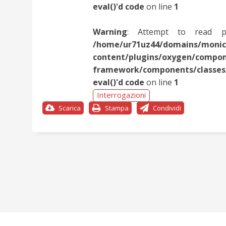
eval()'d code
on line
1
Warning
: Attempt to read p
/home/ur71uz44/domains/monica
content/plugins/oxygen/compo
framework/components/classes/c
eval()'d code
on line
1
Interrogazioni
Scarica
Stampa
Condividi