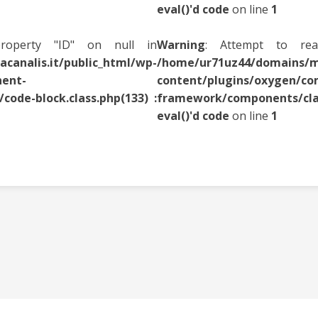
eval()'d code
on line
1
roperty "ID" on null in
Warning
: Attempt to rea
canalis.it/public_html/wp-
/home/ur71uz44/domains/mo
nent-
content/plugins/oxygen/c
ode-block.class.php(133) :
framework/components/class
eval()'d code
on line
1