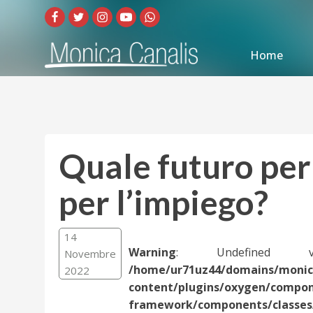
Home
Quale futuro per 
per l’impiego?
14
Warning
: Undefined v
Novembre
/home/ur71uz44/domains/monica
2022
content/plugins/oxygen/compo
framework/components/classes/c