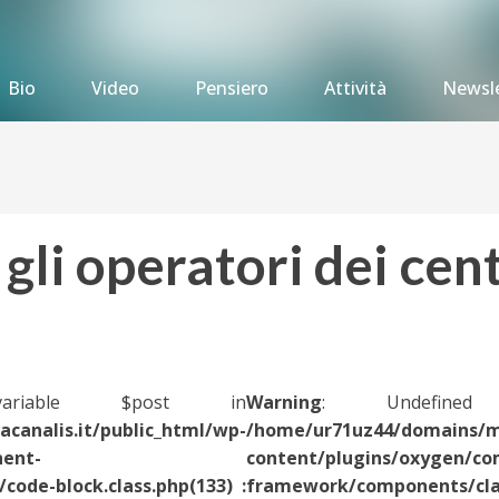
Bio
Video
Pensiero
Attività
Newsle
gli operatori dei cent
ariable $post in
Warning
: Undefined
canalis.it/public_html/wp-
/home/ur71uz44/domains/mo
nent-
content/plugins/oxygen/c
ode-block.class.php(133) :
framework/components/class