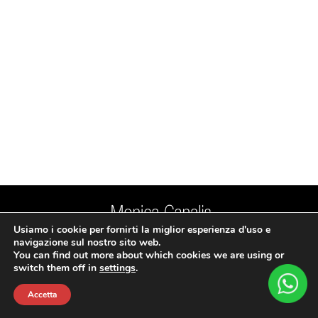
Usiamo i cookie per fornirti la miglior esperienza d'uso e
Mail:
monica.canalis@gmail.com
navigazione sul nostro sito web.
© 2022 Monica Canalis. Tutti i diritti riservati. Realizzato da Liquid
You can find out more about which cookies we are using or
Privacy e Cookies Policy
switch them off in
settings
.
Accetta